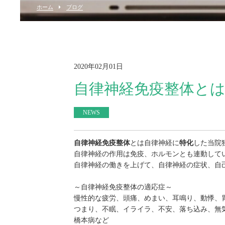
ホーム
ブログ
2020年02月01日
自律神経免疫整体と
NEWS
自律神経免疫整体
とは自律神経に
特化
した当院
自律神経の作用は免疫、ホルモンとも連動して
自律神経の働きを上げて、自律神経の症状、自
～自律神経免疫整体の適応症～
慢性的な疲労、頭痛、めまい、耳鳴り、動悸、
つまり、不眠、イライラ、不安、落ち込み、無
橋本病など