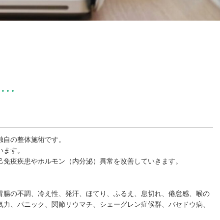
は…
独自の整体施術です。
います。
己免疫疾患やホルモン（内分泌）異常を改善していきます。
胃腸の不調、冷え性、発汗、ほてり、ふるえ、息切れ、倦怠感、喉の
気力、パニック、関節リウマチ、シェーグレン症候群、バセドウ病、